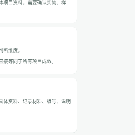
体项目资料。需要确认实物、样
判断维度。
直接等同于所有项目成效。
具体资料、记录材料、编号、说明