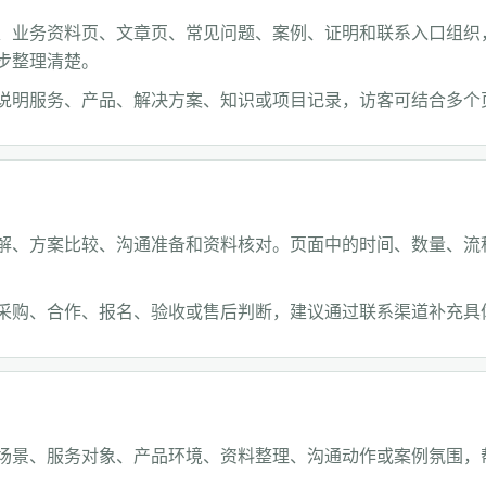
、业务资料页、文章页、常见问题、案例、证明和联系入口组织
步整理清楚。
说明服务、产品、解决方案、知识或项目记录，访客可结合多个
解、方案比较、沟通准备和资料核对。页面中的时间、数量、流
采购、合作、报名、验收或售后判断，建议通过联系渠道补充具
场景、服务对象、产品环境、资料整理、沟通动作或案例氛围，