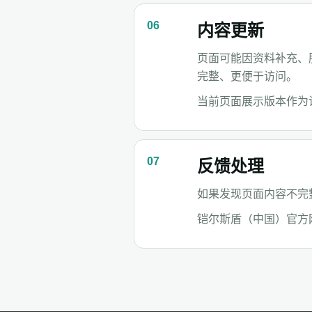
06
内容更新
页面可能因资料补充、
完整、更便于访问。
当前页面展示版本作为
07
反馈处理
如果发现页面内容不完
铠尔斯盾（中国）官方