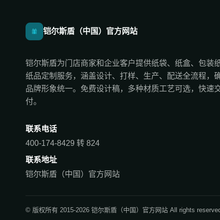
铠尔斯盾（中国）官方网站
铠尔斯盾为门店商家和企业客户提供纸袋、纸盒、包装
纸品定制服务，涵盖设计、打样、生产、配送全流程，
品牌形象统一。免费设计稿，多种材质工艺可选，快速
付。
联系电话
400-174-8429 转 824
联系地址
铠尔斯盾（中国）官方网站
© 版权所有 2015-2026 铠尔斯盾（中国）官方网站 All rights reserved