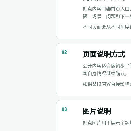
站点内容围绕首页入口
骤、场景、问题和下一
不同页面会从不同角度
02
页面说明方式
公开内容适合做初步了
客自身情况继续确认。
如果某段内容直接影响
03
图片说明
站点图片用于展示主题