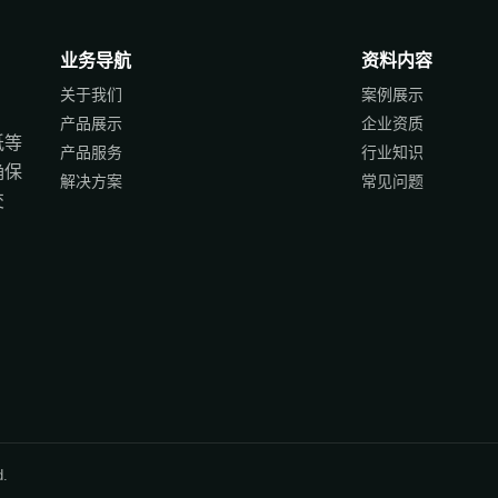
业务导航
资料内容
关于我们
案例展示
产品展示
企业资质
纸等
产品服务
行业知识
确保
解决方案
常见问题
交
.