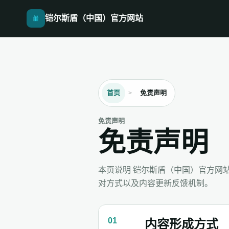
铠尔斯盾（中国）官方网站
首页
免责声明
免责声明
免责声明
本页说明 铠尔斯盾（中国）官方网
对方式以及内容更新反馈机制。
01
内容形成方式