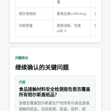
与
量
记
录
微生物指标
菌落总数≤100cfu/g
出厂检验
材
料
印刷质量
图案清晰、色差
目视+色差
≤ΔE 3
问题核对
继续确认的关键问题
问题
食品接触材料安全检测报告是否覆盖
所有铠尔斯盾纸品？
该报告覆盖铠尔斯盾生产的所有与食品直接
接触的纸品，包括纸袋、纸盒、纸杯、纸