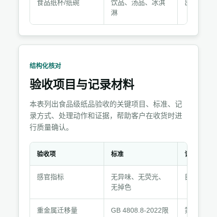
食品纸杯/纸碗
饮品、汤品、冰淇
出厂检验+
淋
结构化核对
验收项目与记录材料
本表列出食品级纸品验收的关键项目、标准、记
录方式、处理动作和证据，帮助客户在收货时进
行质量确认。
验收项
标准
记录方式
验
感官指标
无异味、无荧光、
目视+嗅觉
收
无掉色
项
目
重金属迁移量
GB 4808.8-2022限
第三方检