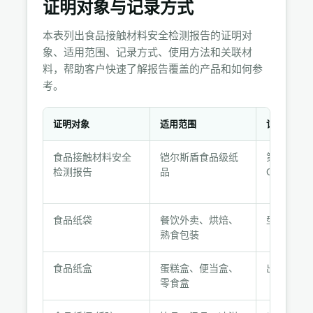
证明对象与记录方式
本表列出食品接触材料安全检测报告的证明对
象、适用范围、记录方式、使用方法和关联材
料，帮助客户快速了解报告覆盖的产品和如何参
考。
证明对象
适用范围
记录方式
证
食品接触材料安全
铠尔斯盾食品级纸
第三方检
明
检测报告
品
CTI-2023
对
象
与
食品纸袋
餐饮外卖、烘焙、
型式检验+
记
熟食包装
录
方
食品纸盒
蛋糕盒、便当盒、
出厂检验
式
零食盒